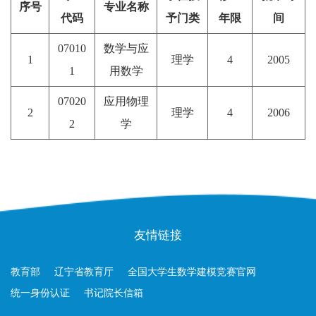
序号
专
业
名
称
代码
予门类
年限
间
07010
数学与应
1
理学
4
2005
1
用数学
07020
应用物理
2
理学
4
2006
2
学
友情链接
教育部
辽宁省教育厅
全国大学生数学建模竞赛官网
统一身份认证
书记院长信箱