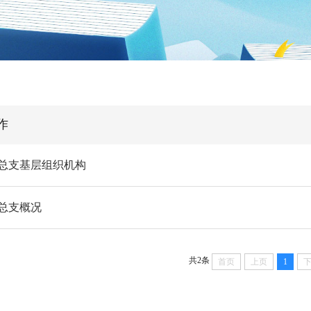
作
总支基层组织机构
总支概况
共2条
首页
上页
1