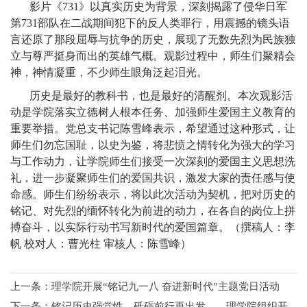
影片《731》以真实历史为背景，深刻揭露了侵华日军
第731部队在二战期间犯下的反人类罪行，用震撼的镜头语
言还原了那段屈辱与抗争的历史，展现了无数先烈为民族独
立与尊严挺身而出的英雄气概。观影过程中，师生们聚精会
神，神情凝重，不少师生眼角泛起泪光。
历史是最好的教科书，也是最好的清醒剂。本次观影活
动是学院落实立德树人根本任务、加强师生爱国主义教育的
重要举措。党总支书记陈雪峰表示，希望通过这种形式，让
师生们勿忘国耻，以史为鉴，将悲愤之情转化为强大的学习
与工作动力，让学院师生们接受一次深刻的爱国主义思想洗
礼，进一步凝聚师生们的爱国共识，激发大家的责任感与使
命感。师生们纷纷表示，将以此次活动为契机，把对历史的
铭记、对先烈的缅怀转化为前进的动力，在各自的岗位上拼
搏奋斗，以实际行动书写新时代的爱国篇章。（撰稿人：李
帆 校对人：曹光柱 审核人：陈雪峰）
上一条：
理学院开展“铭记九一八 奋进新时代”主题党日活动
下一条：
铭记历史强党性，砥砺前行再出发——理学院组织开